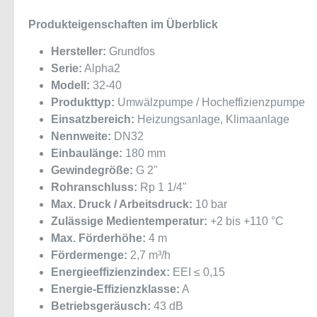
Produkteigenschaften im Überblick
Hersteller:
Grundfos
Serie:
Alpha2
Modell:
32-40
Produkttyp:
Umwälzpumpe / Hocheffizienzpumpe
Einsatzbereich:
Heizungsanlage, Klimaanlage
Nennweite:
DN32
Einbaulänge:
180 mm
Gewindegröße:
G 2"
Rohranschluss:
Rp 1 1/4"
Max. Druck / Arbeitsdruck:
10 bar
Zulässige Medientemperatur:
+2 bis +110 °C
Max. Förderhöhe:
4 m
Fördermenge:
2,7 m³/h
Energieeffizienzindex:
EEI ≤ 0,15
Energie-Effizienzklasse:
A
Betriebsgeräusch:
43 dB