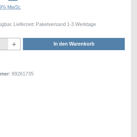
 19% MwSt.
ügbar, Lieferzeit: Paketversand 1-3 Werktage
Anzahl: Gib den gewünschten Wert ein oder
In den Warenkorb
mer:
99261735