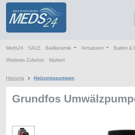
m Hauptinhalt springen
Zur Suche springen
Zur Hauptnavigation springen
Meds24
SALE
Badkeramik
Armaturen
Baden & 
Weiteres Zubehör
Marken
Heizung
Heizungspumpen
Grundfos Umwälzpumpe
Bildergalerie überspringen