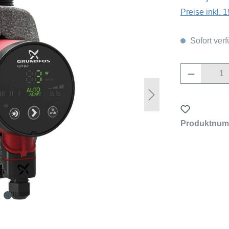
Preise inkl.
Sofort verf
Produkt 
Produktnum