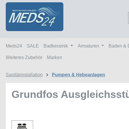
m Hauptinhalt springen
Zur Suche springen
Zur Hauptnavigation springen
Meds24
SALE
Badkeramik
Armaturen
Baden & 
Weiteres Zubehör
Marken
Sanitärinstallation
Pumpen & Hebeanlagen
Grundfos Ausgleichsstü
Bildergalerie überspringen