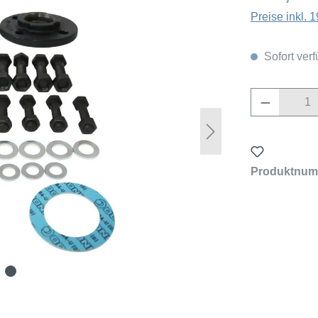
Preise inkl.
Sofort verf
Produkt 
Produktnum