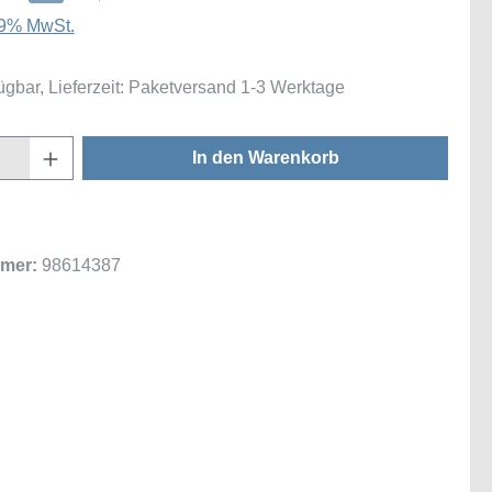
 19% MwSt.
ügbar, Lieferzeit: Paketversand 1-3 Werktage
Anzahl: Gib den gewünschten Wert ein oder
In den Warenkorb
mer:
98614387