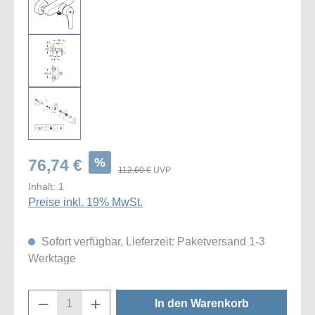
%
76,74 €
112,60 €
UVP
Inhalt:
1
Preise inkl. 19% MwSt.
Sofort verfügbar, Lieferzeit: Paketversand 1-3
Werktage
Produkt Anzahl: Gib den gewünschten Wert
In den Warenkorb