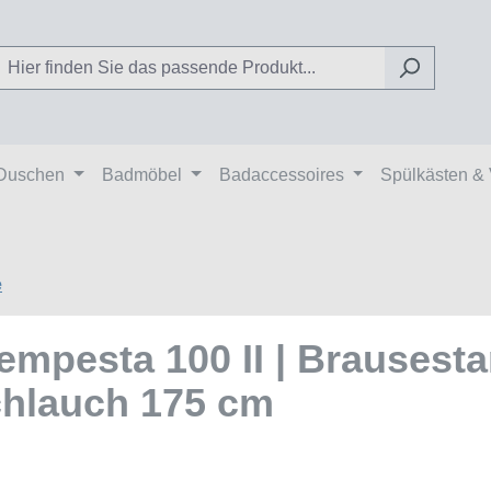
Duschen
Badmöbel
Badaccessoires
Spülkästen &
e
mpesta 100 II | Brausesta
Schlauch 175 cm