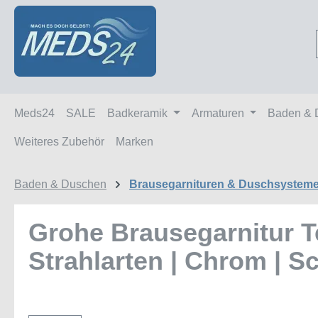
m Hauptinhalt springen
Zur Suche springen
Zur Hauptnavigation springen
Meds24
SALE
Badkeramik
Armaturen
Baden & 
Weiteres Zubehör
Marken
Baden & Duschen
Brausegarnituren & Duschsystem
Grohe Brausegarnitur Te
Strahlarten | Chrom | 