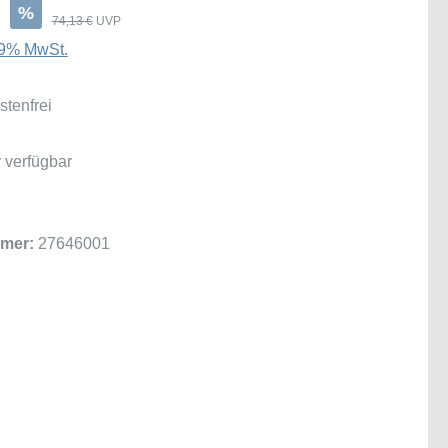
€
%
74,13 €
UVP
 19% MwSt.
tenfrei
 verfügbar
mer:
27646001