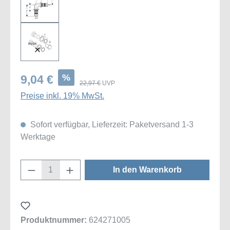
%
9,04 €
22,97 €
UVP
Preise inkl. 19% MwSt.
Sofort verfügbar, Lieferzeit: Paketversand 1-3
Werktage
Produkt Anzahl: Gib den gewünschten Wert
In den Warenkorb
Produktnummer:
624271005