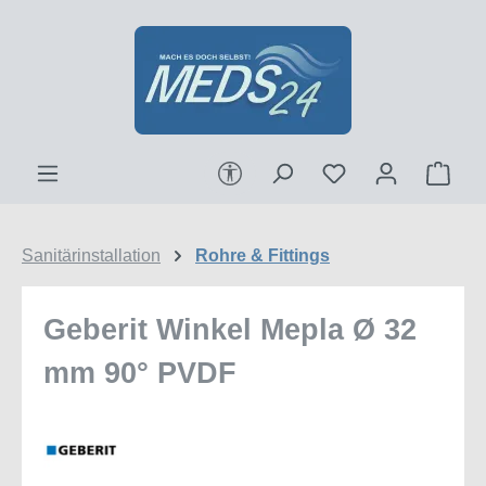
Zum Hauptinhalt springen
Werkzeugleiste anzeigen
Ware
Sanitärinstallation
Rohre & Fittings
Geberit Winkel Mepla Ø 32
mm 90° PVDF