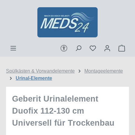
Zum Hauptinhalt springen
Werkzeugleiste anzeigen
Ware
Spülkästen & Vorwandelemente
Montageelemente
Urinal-Elemente
Geberit Urinalelement
Duofix 112-130 cm
Universell für Trockenbau