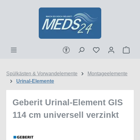
Zum Hauptinhalt springen
Werkzeugleiste anzeigen
Ware
Spülkästen & Vorwandelemente
Montageelemente
Urinal-Elemente
Geberit Urinal-Element GIS
114 cm universell verzinkt