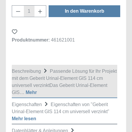
Produkt Anzahl: Gib den gewünschten Wert
In den Warenkorb
Produktnummer:
461621001
Beschreibung
Passende Lösung für Ihr Projekt
mit dem Geberit Urinal-Element GIS 114 cm
universell verzinktDas Geberit Urinal-Element
GIS…
Mehr
Eigenschaften
Eigenschaften von "Geberit
Urinal-Element GIS 114 cm universell verzinkt"
Mehr lesen
Datenblätter & Anleitungen