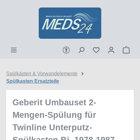
Zum Hauptinhalt springen
Werkzeugleiste anzeigen
Ware
Spülkästen & Vorwandelemente
Spülkasten Ersatzteile
Geberit Umbauset 2-
Mengen-Spülung für
Twinline Unterputz-