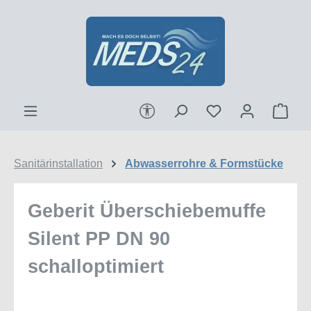
Zum Hauptinhalt springen
Werkzeugleiste anzeigen
Ware
Sanitärinstallation
Abwasserrohre & Formstücke
Geberit Überschiebemuffe
Silent PP DN 90
schalloptimiert