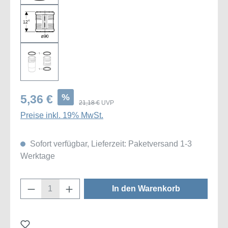
%
5,36 €
21,18 €
UVP
Preise inkl. 19% MwSt.
Sofort verfügbar, Lieferzeit: Paketversand 1-3
Werktage
Produkt Anzahl: Gib den gewünschten Wert
In den Warenkorb