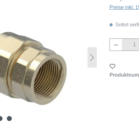
Preise inkl.
Sofort verf
Produkt 
Produktnum