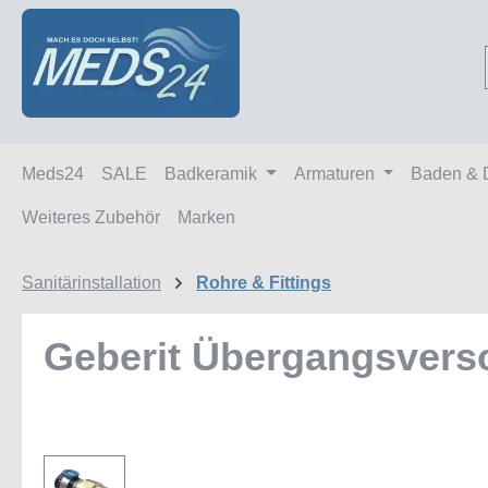
m Hauptinhalt springen
Zur Suche springen
Zur Hauptnavigation springen
Meds24
SALE
Badkeramik
Armaturen
Baden & 
Weiteres Zubehör
Marken
Sanitärinstallation
Rohre & Fittings
Geberit Übergangsversc
Bildergalerie überspringen