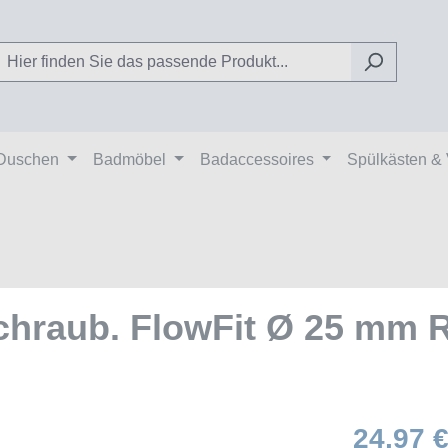
Duschen
Badmöbel
Badaccessoires
Spülkästen &
hraub. FlowFit Ø 25 mm R
24,97 