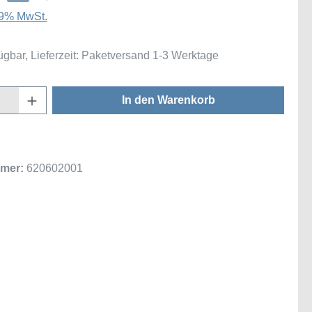
 19% MwSt.
ügbar, Lieferzeit: Paketversand 1-3 Werktage
Anzahl: Gib den gewünschten Wert ein oder
In den Warenkorb
mer:
620602001