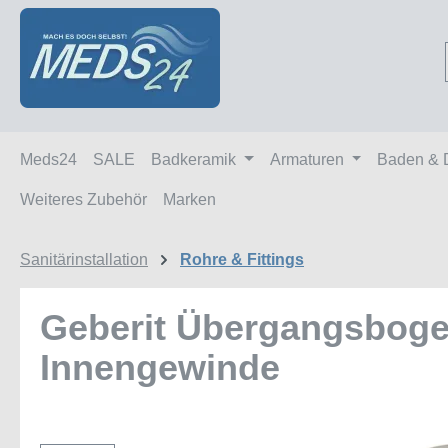
m Hauptinhalt springen
Zur Suche springen
Zur Hauptnavigation springen
Meds24
SALE
Badkeramik
Armaturen
Baden & 
Weiteres Zubehör
Marken
Sanitärinstallation
Rohre & Fittings
Geberit Übergangsbogen
Innengewinde