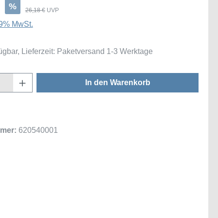
€
%
26,18 €
UVP
 19% MwSt.
ügbar, Lieferzeit: Paketversand 1-3 Werktage
Anzahl: Gib den gewünschten Wert ein oder
In den Warenkorb
mer:
620540001