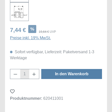
%
7,44 €
19,64 €
UVP
Preise inkl. 19% MwSt.
Sofort verfügbar, Lieferzeit: Paketversand 1-3
Werktage
Produkt Anzahl: Gib den gewünschten Wert
In den Warenkorb
Produktnummer:
620411001