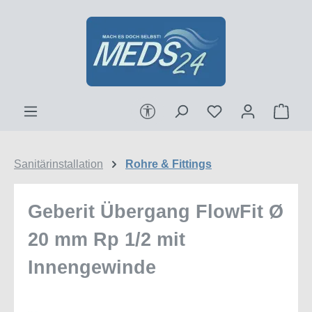
Zum Hauptinhalt springen
Werkzeugleiste anzeigen
Ware
Sanitärinstallation
Rohre & Fittings
Geberit Übergang FlowFit Ø
20 mm Rp 1/2 mit
Innengewinde