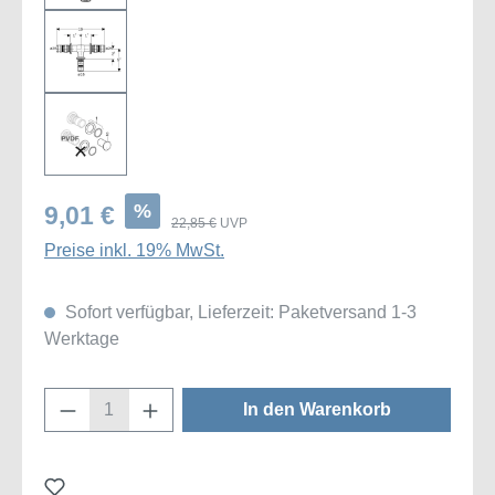
%
9,01 €
22,85 €
UVP
Preise inkl. 19% MwSt.
Sofort verfügbar, Lieferzeit: Paketversand 1-3
Werktage
Produkt Anzahl: Gib den gewünschten Wert
In den Warenkorb