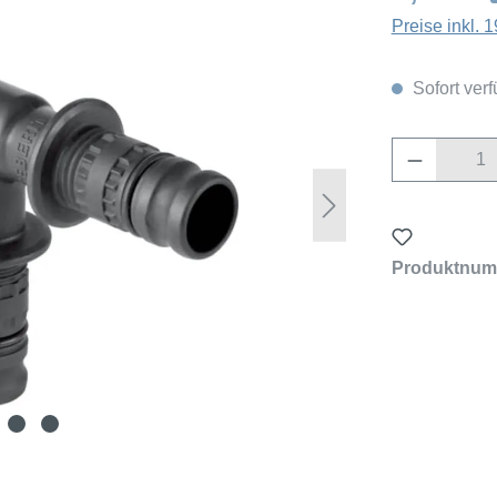
Preise inkl.
Sofort verf
Produkt 
Produktnum