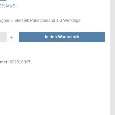
 19% MwSt.
ügbar, Lieferzeit: Paketversand 1-3 Werktage
Anzahl: Gib den gewünschten Wert ein oder
In den Warenkorb
mer:
622310005