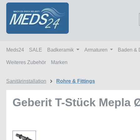
m Hauptinhalt springen
Zur Suche springen
Zur Hauptnavigation springen
Meds24
SALE
Badkeramik
Armaturen
Baden & 
Weiteres Zubehör
Marken
Sanitärinstallation
Rohre & Fittings
Geberit T-Stück Mepla
Bildergalerie überspringen