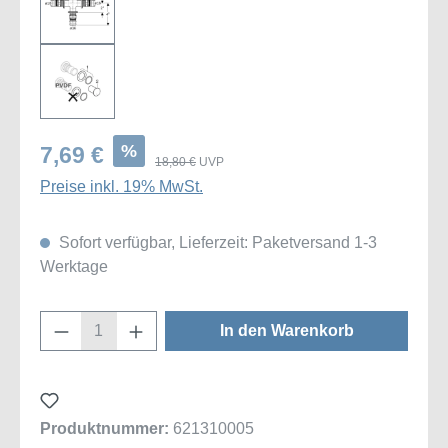
%
7,69 €
18,80 €
UVP
Preise inkl. 19% MwSt.
Sofort verfügbar, Lieferzeit: Paketversand 1-3
Werktage
Produkt Anzahl: Gib den gewünschten Wert
In den Warenkorb
Produktnummer:
621310005