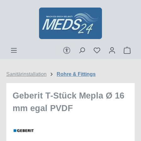
Zum Hauptinhalt springen
Werkzeugleiste anzeigen
Ware
Sanitärinstallation
Rohre & Fittings
Geberit T-Stück Mepla Ø 16
mm egal PVDF