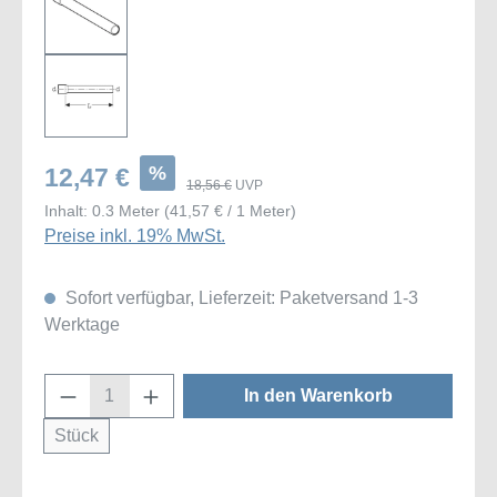
%
12,47 €
18,56 €
UVP
Inhalt:
0.3 Meter
(41,57 € / 1 Meter)
Preise inkl. 19% MwSt.
Sofort verfügbar, Lieferzeit: Paketversand 1-3
Werktage
Produkt Anzahl: Gib den gewünschten Wert
In den Warenkorb
Stück