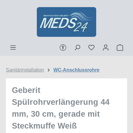
Zum Hauptinhalt springen
Werkzeugleiste anzeigen
Ware
Sanitärinstallation
WC-Anschlussrohre
Geberit
Spülrohrverlängerung 44
mm, 30 cm, gerade mit
Steckmuffe Weiß