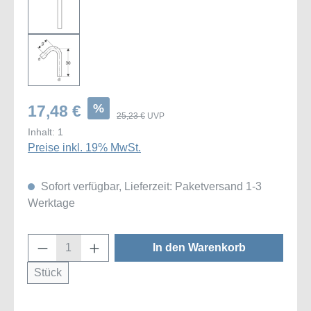
%
17,48 €
25,23 €
UVP
Inhalt:
1
Preise inkl. 19% MwSt.
Sofort verfügbar, Lieferzeit: Paketversand 1-3
Werktage
Produkt Anzahl: Gib den gewünschten Wert
In den Warenkorb
Stück