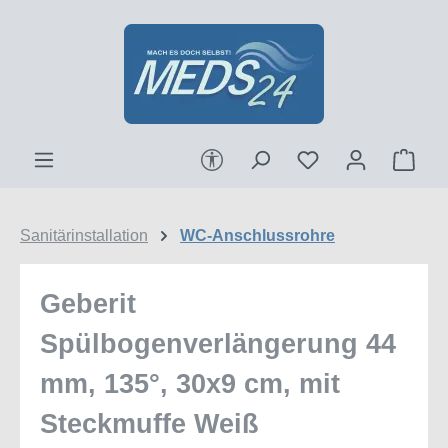
Zum Hauptinhalt springen
Werkzeugleiste anzeigen
Ware
Sanitärinstallation
WC-Anschlussrohre
Geberit
Spülbogenverlängerung 44
mm, 135°, 30x9 cm, mit
Steckmuffe Weiß