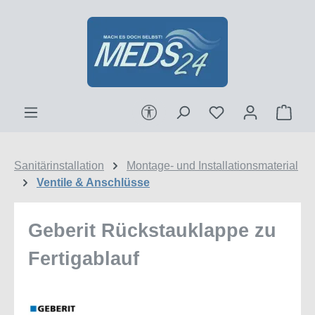
Zum Hauptinhalt springen
Werkzeugleiste anzeigen
Ware
Sanitärinstallation
Montage- und Installationsmaterial
Ventile & Anschlüsse
Geberit Rückstauklappe zu
Fertigablauf