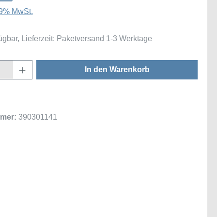
 19% MwSt.
ügbar, Lieferzeit: Paketversand 1-3 Werktage
Anzahl: Gib den gewünschten Wert ein oder
In den Warenkorb
mer:
390301141