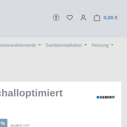
Werkzeugleiste anzeigen
0,00 €
Ware
 Vorwandelemente
Sanitärinstallation
Heizung
halloptimiert
%
15,35 €
UVP