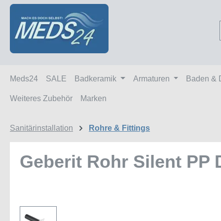
m Hauptinhalt springen
Zur Suche springen
Zur Hauptnavigation springen
Meds24
SALE
Badkeramik
Armaturen
Baden & 
Weiteres Zubehör
Marken
Sanitärinstallation
Rohre & Fittings
Geberit Rohr Silent PP 
Bildergalerie überspringen