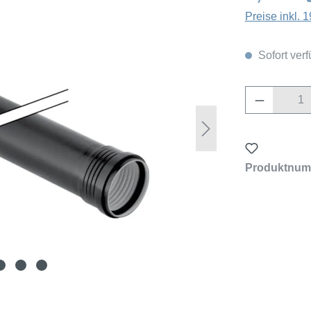
Preise inkl.
Sofort verf
Produkt 
Produktnum