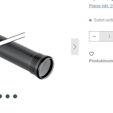
Preise inkl.
Sofort verf
Produkt 
Produktnum