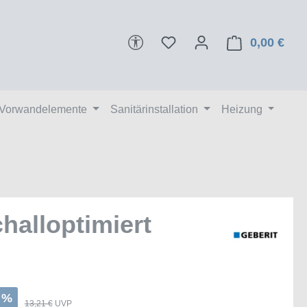
Werkzeugleiste anzeigen
0,00 €
Ware
 Vorwandelemente
Sanitärinstallation
Heizung
halloptimiert
%
13,21 €
UVP