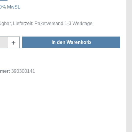
 19% MwSt.
ügbar, Lieferzeit: Paketversand 1-3 Werktage
Anzahl: Gib den gewünschten Wert ein oder
In den Warenkorb
mer:
390300141