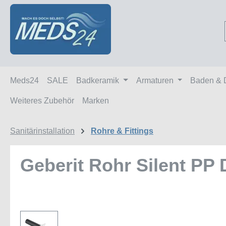
m Hauptinhalt springen
Zur Suche springen
Zur Hauptnavigation springen
Meds24
SALE
Badkeramik
Armaturen
Baden & 
Weiteres Zubehör
Marken
Sanitärinstallation
Rohre & Fittings
Geberit Rohr Silent PP 
Bildergalerie überspringen