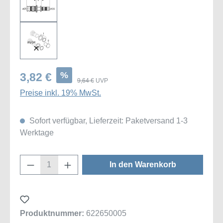
%
3,82 €
9,64 €
UVP
Preise inkl. 19% MwSt.
Sofort verfügbar, Lieferzeit: Paketversand 1-3
Werktage
Produkt Anzahl: Gib den gewünschten Wert
In den Warenkorb
Produktnummer:
622650005