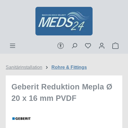
Zum Hauptinhalt springen
Werkzeugleiste anzeigen
Ware
Sanitärinstallation
Rohre & Fittings
Geberit Reduktion Mepla Ø
20 x 16 mm PVDF