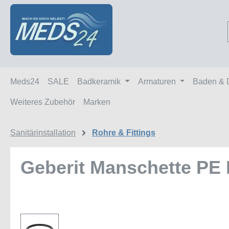
m Hauptinhalt springen
Zur Suche springen
Zur Hauptnavigation springen
Meds24
SALE
Badkeramik
Armaturen
Baden & 
Weiteres Zubehör
Marken
Sanitärinstallation
Rohre & Fittings
Geberit Manschette PE
Bildergalerie überspringen