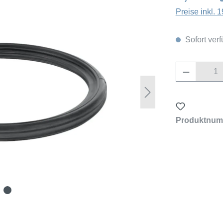
Preise inkl.
Sofort verf
Produkt 
Produktnum