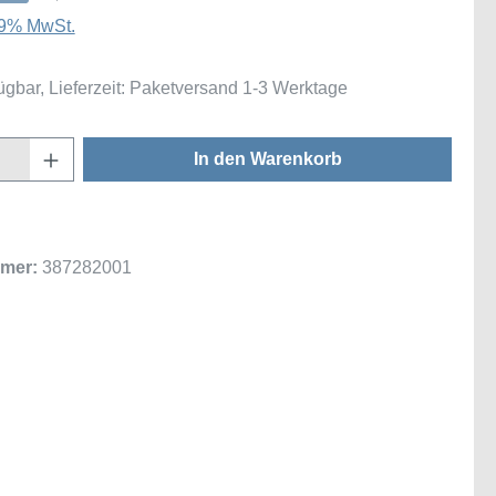
 19% MwSt.
ügbar, Lieferzeit: Paketversand 1-3 Werktage
Anzahl: Gib den gewünschten Wert ein oder
In den Warenkorb
mer:
387282001