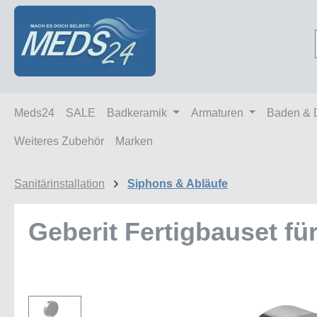
m Hauptinhalt springen
Zur Suche springen
Zur Hauptnavigation springen
Meds24
SALE
Badkeramik
Armaturen
Baden & 
Weiteres Zubehör
Marken
Sanitärinstallation
Siphons & Abläufe
Geberit Fertigbauset f
Bildergalerie überspringen