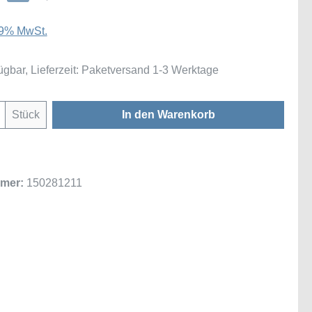
 19% MwSt.
ügbar, Lieferzeit: Paketversand 1-3 Werktage
Anzahl: Gib den gewünschten Wert ein oder
Stück
In den Warenkorb
mer:
150281211