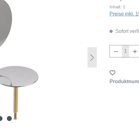
Inhalt:
1
Preise inkl.
Sofort verf
Produkt 
Produktnum