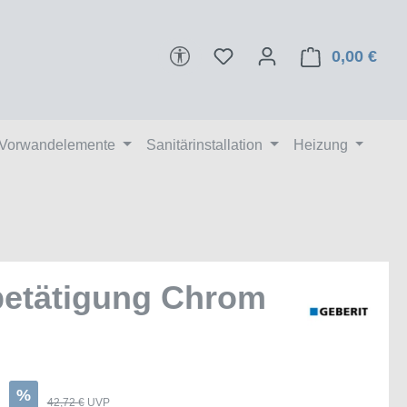
Werkzeugleiste anzeigen
0,00 €
Ware
 Vorwandelemente
Sanitärinstallation
Heizung
hbetätigung Chrom
€
%
42,72 €
UVP