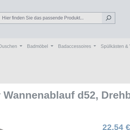
Duschen
Badmöbel
Badaccessoires
Spülkästen &
ür Wannenablauf d52, Dre
22,54 