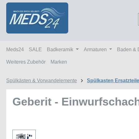
m Hauptinhalt springen
Zur Suche springen
Zur Hauptnavigation springen
Meds24
SALE
Badkeramik
Armaturen
Baden & 
Weiteres Zubehör
Marken
Spülkästen & Vorwandelemente
Spülkasten Ersatzteil
Geberit - Einwurfschach
Bildergalerie überspringen