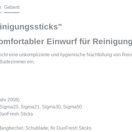
n
Geberit
einigungssticks"
Komfortabler Einwurf für Reinigun
licht eine unkomplizierte und hygienische Nachfüllung von Rei
 Badezimmer ein.
ahr 2008)
, Sigma20, Sigma21, Sigma30, Sigma50
DuoFresh Sticks
ffangbecher, Schublade, 8x DuoFresh Sticks