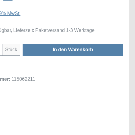
 19% MwSt.
ügbar, Lieferzeit: Paketversand 1-3 Werktage
Anzahl: Gib den gewünschten Wert ein oder
Stück
In den Warenkorb
mer:
115062211