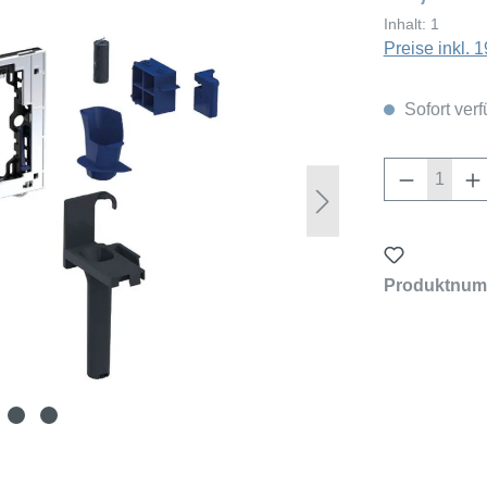
Inhalt:
1
Preise inkl.
Sofort verf
Produkt 
Produktnum