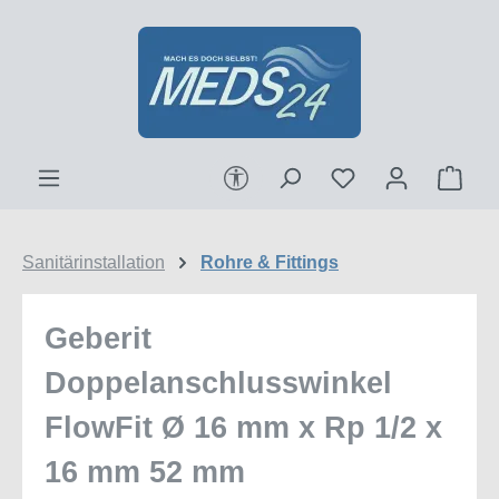
Zum Hauptinhalt springen
Werkzeugleiste anzeigen
Ware
Sanitärinstallation
Rohre & Fittings
Geberit
Doppelanschlusswinkel
FlowFit Ø 16 mm x Rp 1/2 x
16 mm 52 mm