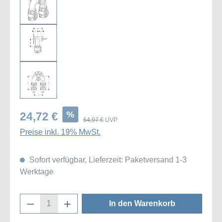
%
24,72 €
64,97 €
UVP
Preise inkl. 19% MwSt.
Sofort verfügbar, Lieferzeit: Paketversand 1-3
Werktage
Produkt Anzahl: Gib den gewünschten Wert
In den Warenkorb