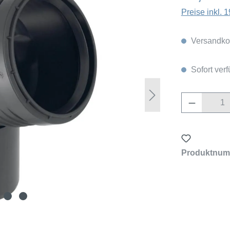
Preise inkl.
Versandkos
Sofort verf
Produkt 
Produktnum