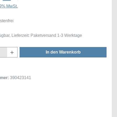
 19% MwSt.
tenfrei
ügbar, Lieferzeit: Paketversand 1-3 Werktage
Anzahl: Gib den gewünschten Wert ein oder
In den Warenkorb
mer:
390423141