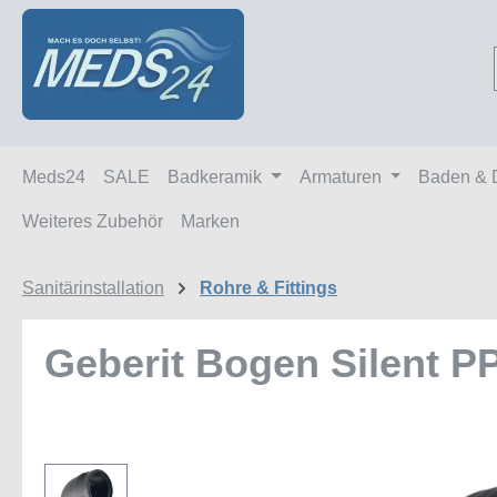
m Hauptinhalt springen
Zur Suche springen
Zur Hauptnavigation springen
Meds24
SALE
Badkeramik
Armaturen
Baden & 
Weiteres Zubehör
Marken
Sanitärinstallation
Rohre & Fittings
Geberit Bogen Silent PP
Bildergalerie überspringen