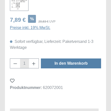
%
7,89 €
20,83 €
UVP
Preise inkl. 19% MwSt.
Sofort verfügbar, Lieferzeit: Paketversand 1-3
Werktage
Produkt Anzahl: Gib den gewünschten Wert
In den Warenkorb
Produktnummer:
620072001