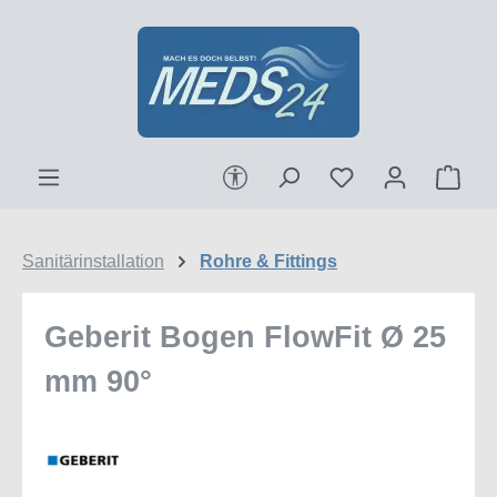
Zum Hauptinhalt springen
Werkzeugleiste anzeigen
Ware
Sanitärinstallation
Rohre & Fittings
Geberit Bogen FlowFit Ø 25
mm 90°