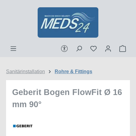
Zum Hauptinhalt springen
Werkzeugleiste anzeigen
Ware
Sanitärinstallation
Rohre & Fittings
Geberit Bogen FlowFit Ø 16
mm 90°