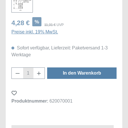
%
4,28 €
11,31 €
UVP
Preise inkl. 19% MwSt.
Sofort verfügbar, Lieferzeit: Paketversand 1-3
Werktage
Produkt Anzahl: Gib den gewünschten Wert
In den Warenkorb
Produktnummer:
620070001