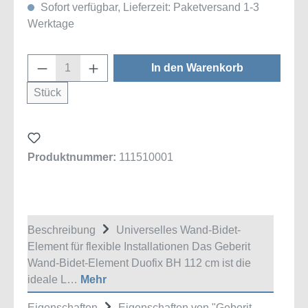
Sofort verfügbar, Lieferzeit: Paketversand 1-3
Werktage
Produkt Anzahl: Gib den gewünschten Wert
In den Warenkorb
Stück
Produktnummer:
111510001
Beschreibung
Universelles Wand-Bidet-
Element für flexible Installationen Das Geberit
Wand-Bidet-Element Duofix BH 112 cm ist die
ideale L…
Mehr
Eigenschaften
Eigenschaften von "Geberit