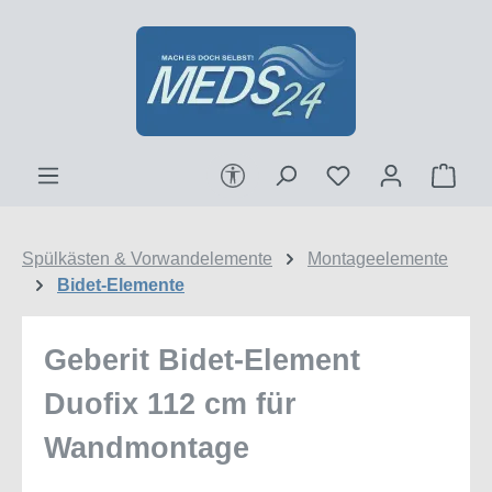
Zum Hauptinhalt springen
Werkzeugleiste anzeigen
Ware
Spülkästen & Vorwandelemente
Montageelemente
Bidet-Elemente
Geberit Bidet-Element
Duofix 112 cm für
Wandmontage