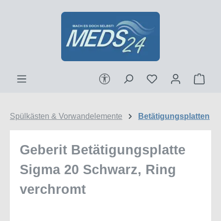
Zum Hauptinhalt springen
Werkzeugleiste anzeigen
Ware
Spülkästen & Vorwandelemente
Betätigungsplatten
Geberit Betätigungsplatte
Sigma 20 Schwarz, Ring
verchromt