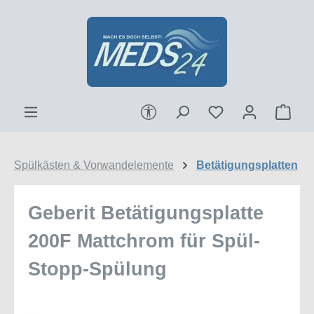
Zum Hauptinhalt springen
Werkzeugleiste anzeigen
Ware
Spülkästen & Vorwandelemente
Betätigungsplatten
Geberit Betätigungsplatte
200F Mattchrom für Spül-
Stopp-Spülung