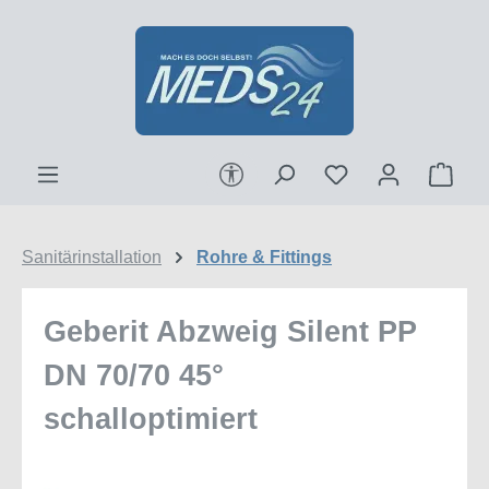
Zum Hauptinhalt springen
Werkzeugleiste anzeigen
Ware
Sanitärinstallation
Rohre & Fittings
Geberit Abzweig Silent PP
DN 70/70 45°
schalloptimiert