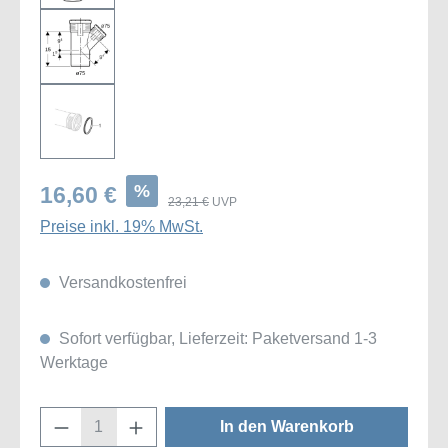
%
16,60 €
23,21 €
UVP
Preise inkl. 19% MwSt.
Versandkostenfrei
Sofort verfügbar, Lieferzeit: Paketversand 1-3
Werktage
Produkt Anzahl: Gib den gewünschten Wert
In den Warenkorb