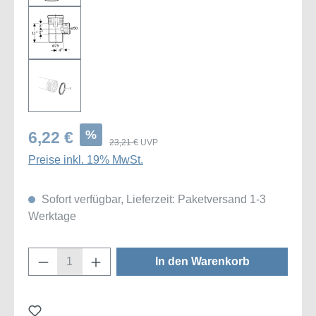
%
6,22 €
23,21 €
UVP
Preise inkl. 19% MwSt.
Sofort verfügbar, Lieferzeit: Paketversand 1-3
Werktage
Produkt Anzahl: Gib den gewünschten Wert
In den Warenkorb