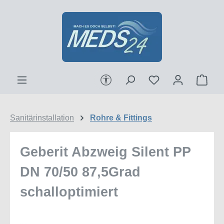
Zum Hauptinhalt springen
Werkzeugleiste anzeigen
Ware
Sanitärinstallation
Rohre & Fittings
Geberit Abzweig Silent PP
DN 70/50 87,5Grad
schalloptimiert