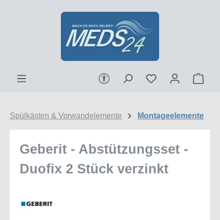
Zum Hauptinhalt springen
Werkzeugleiste anzeigen
Ware
Spülkästen & Vorwandelemente
Montageelemente
Geberit - Abstützungsset -
Duofix 2 Stück verzinkt