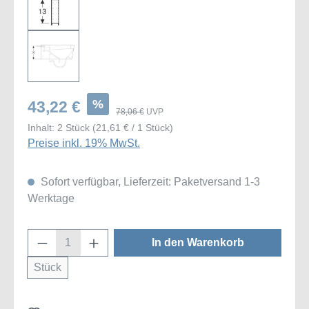
%
43,22 €
78,06 €
UVP
Inhalt:
2 Stück
(21,61 € / 1 Stück)
Preise inkl. 19% MwSt.
Sofort verfügbar, Lieferzeit: Paketversand 1-3
Werktage
Produkt Anzahl: Gib den gewünschten Wert
In den Warenkorb
Stück