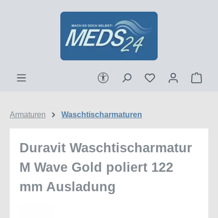
Zum Hauptinhalt springen
Werkzeugleiste anzeigen
Ware
Armaturen
Waschtischarmaturen
Duravit Waschtischarmatur
M Wave Gold poliert 122
mm Ausladung