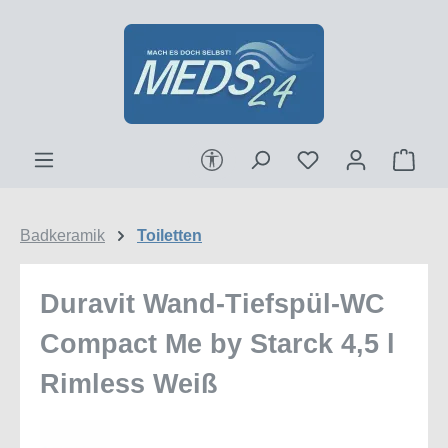
Zum Hauptinhalt springen
Werkzeugleiste anzeigen
Ware
Badkeramik
Toiletten
Duravit Wand-Tiefspül-WC
Compact Me by Starck 4,5 l
Rimless Weiß