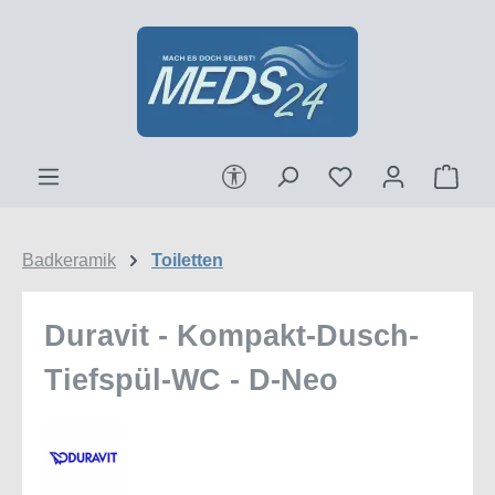
Zum Hauptinhalt springen
Werkzeugleiste anzeigen
Ware
Badkeramik
Toiletten
Duravit - Kompakt-Dusch-
Tiefspül-WC - D-Neo