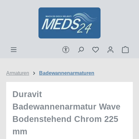
Zum Hauptinhalt springen
Werkzeugleiste anzeigen
Ware
Armaturen
Badewannenarmaturen
Duravit
Badewannenarmatur Wave
Bodenstehend Chrom 225
mm