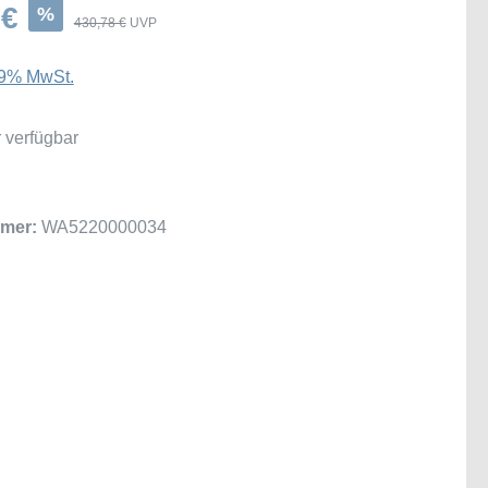
 €
%
430,78 €
UVP
 19% MwSt.
 verfügbar
mer:
WA5220000034