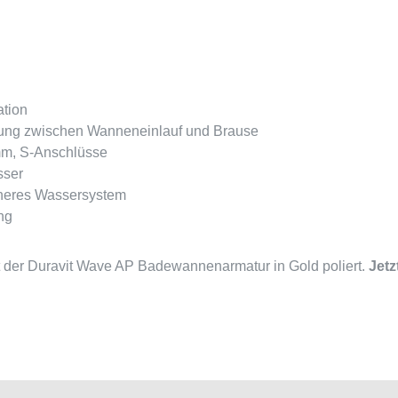
ation
uerung zwischen Wanneneinlauf und Brause
mm, S-Anschlüsse
sser
icheres Wassersystem
ung
 der Duravit Wave AP Badewannenarmatur in Gold poliert.
Jetz