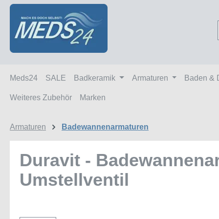
m Hauptinhalt springen
Zur Suche springen
Zur Hauptnavigation springen
Meds24
SALE
Badkeramik
Armaturen
Baden & 
Weiteres Zubehör
Marken
Armaturen
Badewannenarmaturen
Duravit - Badewannenarm
Umstellventil