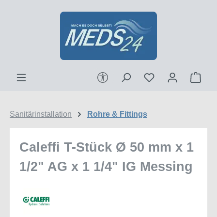
Zum Hauptinhalt springen
Werkzeugleiste anzeigen
Ware
Sanitärinstallation
Rohre & Fittings
Caleffi T-Stück Ø 50 mm x 1
1/2" AG x 1 1/4" IG Messing