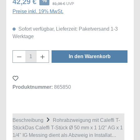
%
42,29 €
81,36 €
UVP
Preise inkl. 19% MwSt.
Sofort verfügbar, Lieferzeit: Paketversand 1-3
Werktage
Produkt Anzahl: Gib den gewünschten Wert
In den Warenkorb
Produktnummer:
865850
Beschreibung
Rohrabzweigung mit Caleffi T-
StückDas Caleffi T-Stück Ø 50 mm x 1 1/2" AG x 1
1/4" IG Messing dient als Abzweig in Installat…