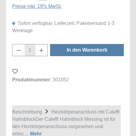
Preise inkl. 19% MwSt.
Sofort verfügbar, Lieferzeit: Paketversand 1-3
Werktage
Produkt Anzahl: Gib den gewünschten Wert
In den Warenkorb
Produktnummer:
301052
Beschreibung
Heizkörperanschluss mit Caleffi
HahnblockDer Caleffi Hahnblock Messing ist für
den Heizkörperanschluss vorgesehen und
erleic…
Mehr