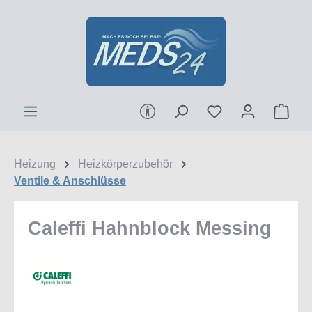
Zum Hauptinhalt springen
Werkzeugleiste anzeigen
Ware
Heizung
Heizkörperzubehör
Ventile & Anschlüsse
Caleffi Hahnblock Messing