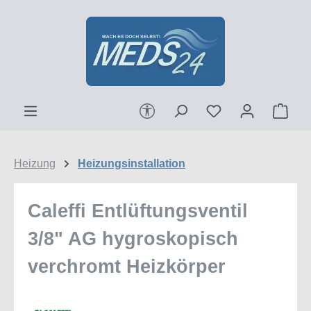
Zum Hauptinhalt springen
Werkzeugleiste anzeigen
Ware
Heizung
Heizungsinstallation
Caleffi Entlüftungsventil
3/8" AG hygroskopisch
verchromt Heizkörper