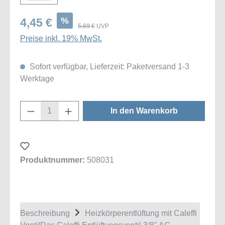
%
4,45 €
5,69 €
UVP
Preise inkl. 19% MwSt.
Sofort verfügbar, Lieferzeit: Paketversand 1-3
Werktage
Produkt Anzahl: Gib den gewünschten Wert
In den Warenkorb
Produktnummer:
508031
Beschreibung
Heizkörperentlüftung mit Caleffi