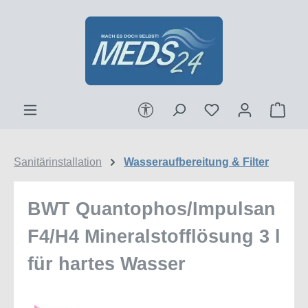
Zum Hauptinhalt springen
Werkzeugleiste anzeigen
Ware
Sanitärinstallation
Wasseraufbereitung & Filter
BWT Quantophos/Impulsan
F4/H4 Mineralstofflösung 3 l
für hartes Wasser