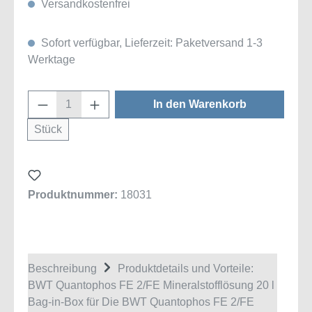
Versandkostenfrei
Sofort verfügbar, Lieferzeit: Paketversand 1-3
Werktage
Produkt Anzahl: Gib den gewünschten Wert
In den Warenkorb
Stück
Produktnummer:
18031
Beschreibung
Produktdetails und Vorteile:
BWT Quantophos FE 2/FE Mineralstofflösung 20 l
Bag-in-Box für Die BWT Quantophos FE 2/FE