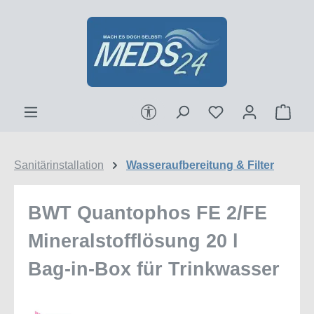
Zum Hauptinhalt springen
Werkzeugleiste anzeigen
Ware
Sanitärinstallation
Wasseraufbereitung & Filter
BWT Quantophos FE 2/FE
Mineralstofflösung 20 l
Bag-in-Box für Trinkwasser