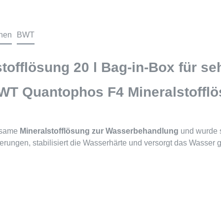
onen
BWT
offlösung 20 l Bag-in-Box für se
BWT Quantophos F4 Mineralstofflö
rksame
Mineralstofflösung zur Wasserbehandlung
und wurde s
gerungen, stabilisiert die Wasserhärte und versorgt das Wasser gl