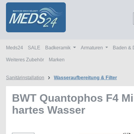
m Hauptinhalt springen
Zur Suche springen
Zur Hauptnavigation springen
Meds24
SALE
Badkeramik
Armaturen
Baden & 
Weiteres Zubehör
Marken
Sanitärinstallation
Wasseraufbereitung & Filter
BWT Quantophos F4 Mine
hartes Wasser