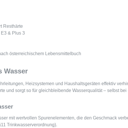
rt Resthärte
 E3 & Plus 3
nach österreichischem Lebensmittelbuch
es Wasser
itungen, Heizsystemen und Haushaltsgeräten effektiv verhinder
te und sorgt so für gleichbleibende Wasserqualität – selbst be
asser
wasser mit wertvollen Spurenelementen, die den Geschmack verb
§11 Trinkwasserverordnung).