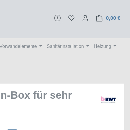
Werkzeugleiste anzeigen
0,00 €
Ware
 Vorwandelemente
Sanitärinstallation
Heizung
n-Box für sehr