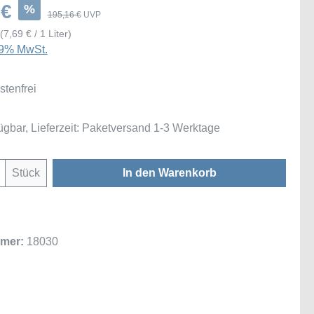
 €
%
195,16 €
UVP
(7,69 € / 1 Liter)
 19% MwSt.
tenfrei
ügbar, Lieferzeit: Paketversand 1-3 Werktage
Anzahl: Gib den gewünschten Wert ein oder
Stück
In den Warenkorb
mer:
18030