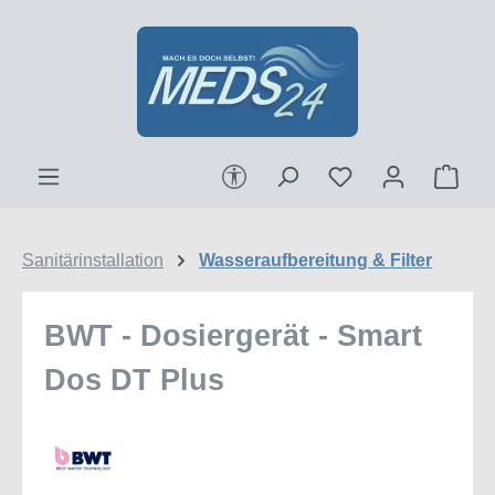
Zum Hauptinhalt springen
Werkzeugleiste anzeigen
Ware
Sanitärinstallation
Wasseraufbereitung & Filter
BWT - Dosiergerät - Smart
Dos DT Plus