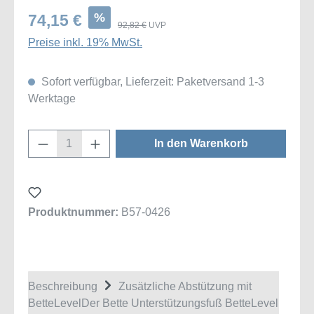
%
74,15 €
92,82 €
UVP
Preise inkl. 19% MwSt.
Sofort verfügbar, Lieferzeit: Paketversand 1-3
Werktage
Produkt Anzahl: Gib den gewünschten Wert
In den Warenkorb
Produktnummer:
B57-0426
Beschreibung
Zusätzliche Abstützung mit
BetteLevelDer Bette Unterstützungsfuß BetteLevel