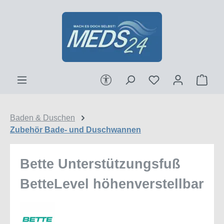
Zum Hauptinhalt springen
Werkzeugleiste anzeigen
Ware
Baden & Duschen
Zubehör Bade- und Duschwannen
Bette Unterstützungsfuß
BetteLevel höhenverstellbar