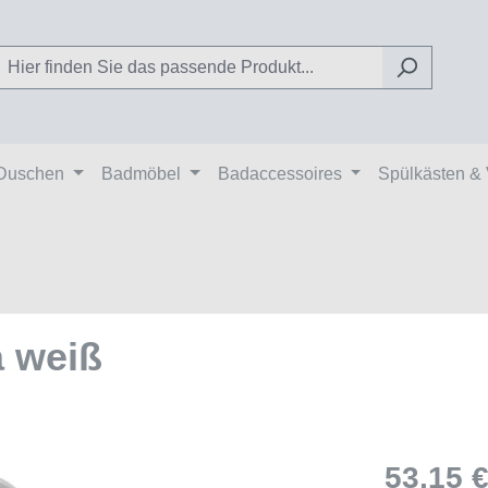
Duschen
Badmöbel
Badaccessoires
Spülkästen &
a weiß
53,15 