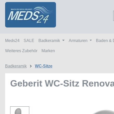
m Hauptinhalt springen
Zur Suche springen
Zur Hauptnavigation springen
Meds24
SALE
Badkeramik
Armaturen
Baden & 
Weiteres Zubehör
Marken
Badkeramik
WC-Sitze
Geberit WC-Sitz Renov
Bildergalerie überspringen